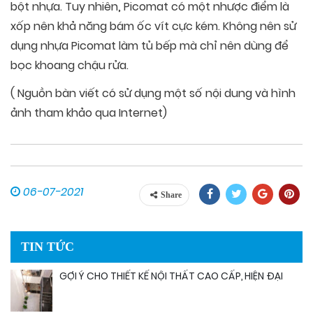
bột nhựa. Tuy nhiên, Picomat có một nhược điểm là
xốp nên khả năng bám ốc vít cực kém. Không nên sử
dụng nhựa Picomat làm tủ bếp mà chỉ nên dùng để
bọc khoang chậu rửa.
( Nguồn bàn viết có sử dụng một số nội dung và hình
ảnh tham khảo qua Internet)
06-07-2021
Share
TIN TỨC
GỢI Ý CHO THIẾT KẾ NỘI THẤT CAO CẤP, HIỆN ĐẠI