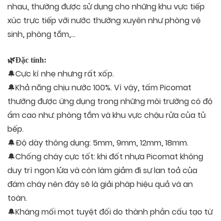
nhau, thường được sử dụng cho những khu vực tiếp
xúc trực tiếp với nước thường xuyên như phòng vệ
sinh, phòng tắm,…
🌿Đặc tính:
🔔Cực kì nhẹ nhưng rất xốp.
🔔Khả năng chịu nước 100%. Vì vậy, tấm Picomat
thường được ứng dụng trong những môi trường có độ
ẩm cao như: phòng tắm và khu vực chậu rửa của tủ
bếp.
🔔Độ dày thông dụng: 5mm, 9mm, 12mm, 18mm.
🔔Chống cháy cực tốt: khi đốt nhựa Picomat không
duy trì ngọn lửa và còn làm giảm đi sự lan toả của
đám cháy nên đây sẽ là giải pháp hiệu quả và an
toàn.
🔔Kháng mối mọt tuyệt đối do thành phần cấu tạo từ