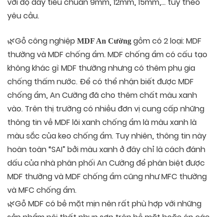
với độ dày tiêu chuẩn 9mm, 12mm, 15mm,… tùy theo
yêu cầu.
🌿Gỗ công nghiệp
gồm có 2 loại: MDF
MDF An Cường
thường và MDF chống ẩm. MDF chống ẩm có cấu tạo
không khác gì MDF thường nhưng có thêm phụ gia
chống thấm nước. Để có thể nhận biết được MDF
chống ẩm, An Cường đã cho thêm chất màu xanh
vào. Trên thị trường có nhiều đơn vị cung cấp những
thông tin về MDF lõi xanh chống ẩm là màu xanh là
màu sắc của keo chống ẩm. Tuy nhiên, thông tin này
hoàn toàn “SAI” bởi màu xanh ở đây chỉ là cách đánh
dấu của nhà phân phối An Cường để phân biệt được
MDF thường và MDF chống ẩm cũng như MFC thường
và MFC chống ẩm.
🌿Gỗ MDF có bề mặt mịn nên rất phù hợp với những