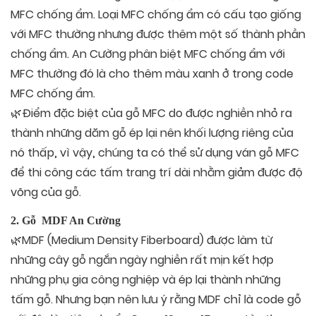
MFC chống ẩm. Loại MFC chống ẩm có cấu tạo giống
với MFC thường nhưng được thêm một số thành phần
chống ẩm. An Cường phân biệt MFC chống ẩm với
MFC thường đó là cho thêm màu xanh ở trong code
MFC chống ẩm.
🌿Điểm đặc biệt của gỗ MFC do được nghiền nhỏ ra
thành những dăm gỗ ép lại nên khối lượng riêng của
nó thấp, vì vậy, chúng ta có thể sử dụng ván gỗ MFC
để thi công các tấm trang trí dài nhằm giảm được độ
võng của gỗ.
2. Gỗ MDF An Cường
🌿MDF (Medium Density Fiberboard) được làm từ
những cây gỗ ngắn ngày nghiền rất mịn kết hợp
những phụ gia công nghiệp và ép lại thành những
tấm gỗ. Nhưng bạn nên lưu ý rằng MDF chỉ là code gỗ