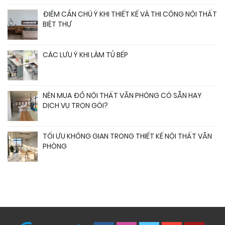
ĐIỂM CẦN CHÚ Ý KHI THIẾT KẾ VÀ THI CÔNG NỘI THẤT
BIỆT THỰ
CÁC LƯU Ý KHI LÀM TỦ BẾP
NÊN MUA ĐỒ NỘI THẤT VĂN PHÒNG CÓ SẴN HAY
DỊCH VỤ TRỌN GÓI?
TỐI ƯU KHÔNG GIAN TRONG THIẾT KẾ NỘI THẤT VĂN
PHÒNG