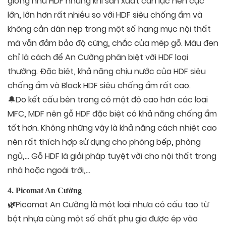
giống như HDF nhưng khi sản xuất cần lực nén cực
lớn, lớn hơn rất nhiều so với HDF siêu chống ẩm và
không cần dán nẹp trong một số hạng mục nội thất
mà vẫn đảm bảo độ cứng, chắc của mép gỗ. Màu đen
chỉ là cách để An Cường phân biệt với HDF loại
thường. Đặc biệt, khả năng chịu nước của HDF siêu
chống ẩm và Black HDF siêu chống ẩm rất cao.
🔔Do kết cấu bên trong có mật độ cao hơn các loại
MFC, MDF nên gỗ HDF đặc biệt có khả năng chống ẩm
tốt hơn. Không những vậy là khả năng cách nhiệt cao
nên rất thích hợp sử dụng cho phòng bếp, phòng
ngủ,… Gỗ HDF là giải pháp tuyệt vời cho nội thất trong
nhà hoặc ngoài trời,…
4. Picomat An Cường
Picomat An Cường là một loại nhựa có cấu tạo từ
🌿
bột nhựa cùng một số chất phụ gia được ép vào