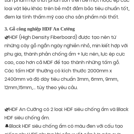
sản phẩm nội thất phun sơn trên bề mặt hoặc ép các
loại vật liệu khác trên bề mặt đảm bảo tiêu chuẩn tốt,
đem lại tính thẩm mỹ cao cho sản phẩm nội thất.
3. Gỗ công nghiệp HDF An Cường
HDF (High Density Fiberboard) được tạo nên từ
🌿
những cây gỗ ngắn ngày nghiền nhỏ, mịn kiết hợp với
phụ gia, thành phần chống ẩm + lực nén, lực ép cực
cao, cao hơn cả MDF để tạo thành những tấm gỗ.
Các tấm HDF thường có kích thước 2000mm x
2400mm và độ dày tiêu chuẩn 3mm, 6mm, 9mm,
12mm,15mm,… tùy theo yêu cầu.
HDF An Cường có 2 loại: HDF siêu chống ẩm và Black
🌿
HDF siêu chống ẩm.
🔔Black HDF siêu chống ẩm có màu đen với cấu tạo