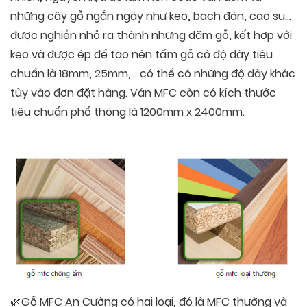
những cây gỗ ngắn ngày như keo, bạch đàn, cao su…
được nghiền nhỏ ra thành những dăm gỗ, kết hợp với
keo và được ép để tạo nên tấm gỗ có độ dày tiêu
chuẩn là 18mm, 25mm,… có thể có những độ dày khác
tùy vào đơn đặt hàng. Ván MFC còn có kích thước
tiêu chuẩn phổ thông là 1200mm x 2400mm.
🌿Gỗ MFC An Cường có hai loại, đó là MFC thường và